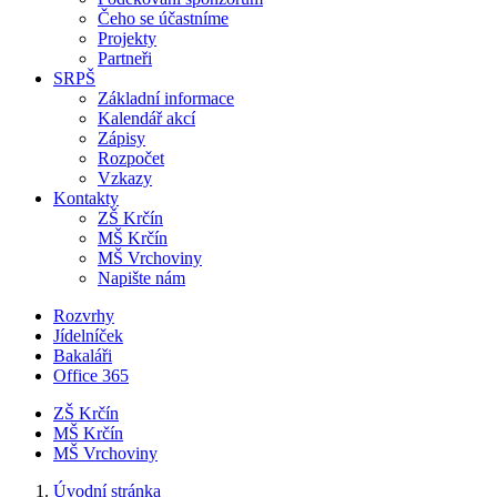
Čeho se účastníme
Projekty
Partneři
SRPŠ
Základní informace
Kalendář akcí
Zápisy
Rozpočet
Vzkazy
Kontakty
ZŠ Krčín
MŠ Krčín
MŠ Vrchoviny
Napište nám
Rozvrhy
Jídelníček
Bakaláři
Office 365
ZŠ Krčín
MŠ Krčín
MŠ Vrchoviny
Úvodní stránka