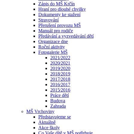
Zápis do MŠ Krčín
Hraní pro dlouhé chvilky
Dokumenty ke stažení
Stravování
Přerušení provozu MŠ
Manuál pro rodiče
Předávání a vyzvedávání dětí
Organizace dne
Roční aktivity
Fotogalerie MŠ
2021⁄2022
2020⁄2021
2019⁄2020
2018⁄2019
2017⁄2018
2016⁄2017
2015⁄2016
Práce dětí
Budova
Zahrada
MŠ Vrchoviny
Představujeme se
Aktuálně
Akce školy
Co Vaše dítě v MŠ potřebuje