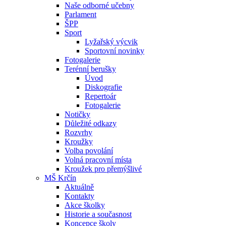
Naše odborné učebny
Parlament
ŠPP
Sport
Lyžařský výcvik
Sportovní novinky
Fotogalerie
Terénní berušky
Úvod
Diskografie
Repertoár
Fotogalerie
Notičky
Důležité odkazy
Rozvrhy
Kroužky
Volba povolání
Volná pracovní místa
Kroužek pro přemýšlivé
MŠ Krčín
Aktuálně
Kontakty
Akce školky
Historie a současnost
Koncepce školy