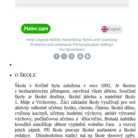
O ŠKOLE
Škola v Krčíně byla založena v roce 1892. Je školou
s bezbariérovým přístupem, otevřená všem dětem. Součástí
školy je školní družina, školní jídelna a mateřské školy
1. Máje a Vrchoviny.. Žáci základní školy využívají pro své
aktivity odborné učebny fyziky, chemie, čítárnu, školní dílnu,
cvičnou kuchyň, učebnu hudební výchovy, ateliér výtvarné
výchovy, počítačovou učebnu a tělocvičnu. Bohatá nabídka
kroužků umožňuje dětem vyplnění volného času a rozvoj
jejich zájmů. Při škole pracuje školní parlament a školní
redakce. Dlouhodobou tradici má na škole sborový zpěv.