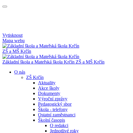
Vytisknout
Mapa webu
ZŠ a MŠ Krčín
Základní škola a Mateřská škola Krčín
ZŠ a MŠ Krčín
O nás
ZŠ Krčín
Aktuality
Akce školy
Dokumenty
Výroční zprávy
Pedagogický sbor
Škola - telefony
Ostatní zaměstnanci
Školní časopis
O redakci
Jednotlivé roky