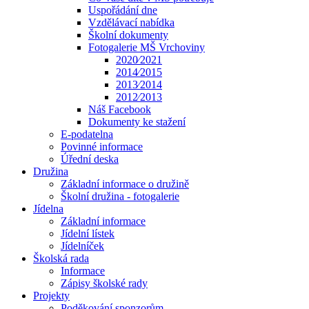
Uspořádání dne
Vzdělávací nabídka
Školní dokumenty
Fotogalerie MŠ Vrchoviny
2020⁄2021
2014⁄2015
2013⁄2014
2012⁄2013
Náš Facebook
Dokumenty ke stažení
E-podatelna
Povinné informace
Úřední deska
Družina
Základní informace o družině
Školní družina - fotogalerie
Jídelna
Základní informace
Jídelní lístek
Jídelníček
Školská rada
Informace
Zápisy školské rady
Projekty
Poděkování sponzorům