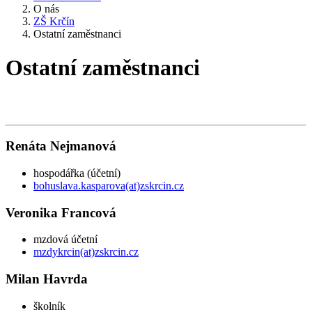
O nás
ZŠ Krčín
Ostatní zaměstnanci
Ostatní zaměstnanci
Renáta Nejmanová
hospodářka (účetní)
bohuslava.kasparova(at)zskrcin.cz
Veronika Francová
mzdová účetní
mzdykrcin(at)zskrcin.cz
Milan Havrda
školník