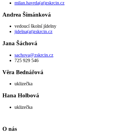
milan.havrda(at)zskrcin.cz
Andrea Šimánková
vedoucí školní jídelny
jidelna(at)zskrcin.cz
Jana Šáchová
sachova@zskrcin.cz
725 929 546
Věra Bednářová
uklizečka
Hana Holbová
uklizečka
O nás