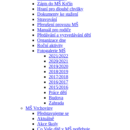
Zápis do MŠ Krčín
Hraní pro dlouhé chvilky
Dokumenty ke stažení
Stravování
Přerušení provozu MŠ
Manuál pro rodiče
Předávání a vyzvedávání dětí
Organizace dne
Roční aktivity
Fotogalerie MŠ
2021⁄2022
2020⁄2021
2019⁄2020
2018⁄2019
2017⁄2018
2016⁄2017
2015⁄2016
Práce dětí
Budova
Zahrada
MŠ Vrchoviny
Představujeme se
Aktuálně
Akce školy
Co Vaše dítě v MŠ potřebuje