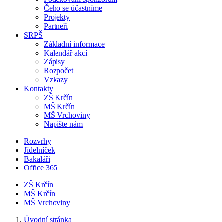
Čeho se účastníme
Projekty
Partneři
SRPŠ
Základní informace
Kalendář akcí
Zápisy
Rozpočet
Vzkazy
Kontakty
ZŠ Krčín
MŠ Krčín
MŠ Vrchoviny
Napište nám
Rozvrhy
Jídelníček
Bakaláři
Office 365
ZŠ Krčín
MŠ Krčín
MŠ Vrchoviny
Úvodní stránka