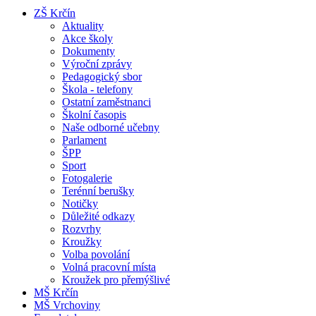
ZŠ Krčín
Aktuality
Akce školy
Dokumenty
Výroční zprávy
Pedagogický sbor
Škola - telefony
Ostatní zaměstnanci
Školní časopis
Naše odborné učebny
Parlament
ŠPP
Sport
Fotogalerie
Terénní berušky
Notičky
Důležité odkazy
Rozvrhy
Kroužky
Volba povolání
Volná pracovní místa
Kroužek pro přemýšlivé
MŠ Krčín
MŠ Vrchoviny