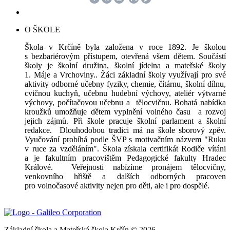
O ŠKOLE
Škola v Krčíně byla založena v roce 1892. Je školou
s bezbariérovým přístupem, otevřená všem dětem. Součástí
školy je školní družina, školní jídelna a mateřské školy
1. Máje a Vrchoviny.. Žáci základní školy využívají pro své
aktivity odborné učebny fyziky, chemie, čítárnu, školní dílnu,
cvičnou kuchyň, učebnu hudební výchovy, ateliér výtvarné
výchovy, počítačovou učebnu a tělocvičnu. Bohatá nabídka
kroužků umožňuje dětem vyplnění volného času a rozvoj
jejich zájmů. Při škole pracuje školní parlament a školní
redakce. Dlouhodobou tradici má na škole sborový zpěv.
Vyučování probíhá podle ŠVP s motivačním názvem "Ruku
v ruce za vzděláním". Škola získala certifikát Rodiče vítáni
a je fakultním pracovištěm Pedagogické fakulty Hradec
Králové. Veřejnosti nabízíme pronájem tělocvičny,
venkovního hřiště a dalších odborných pracoven
pro volnočasové aktivity nejen pro děti, ale i pro dospělé.
Základní škola a Mateřská škola Krčín © 2026