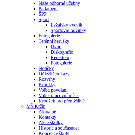
Naše odborné učebny
Parlament
ŠPP
Sport
Lyžařský výcvik
Sportovní novinky
Fotogalerie
Terénní berušky
Úvod
Diskografie
Repertoár
Fotogalerie
Notičky
Důležité odkazy
Rozvrhy
Kroužky
Volba povolání
Volná pracovní místa
Kroužek pro přemýšlivé
MŠ Krčín
Aktuálně
Kontakty
Akce školky
Historie a současnost
Koncepce školy