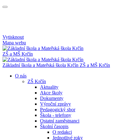
Vytisknout
Mapa webu
ZŠ a MŠ Krčín
Základní škola a Mateřská škola Krčín
ZŠ a MŠ Krčín
O nás
ZŠ Krčín
Aktuality
Akce školy
Dokumenty
Výroční zprávy
Pedagogický sbor
Škola - telefony
Ostatní zaměstnanci
Školní časopis
O redakci
Jednotlivé roky