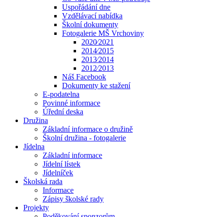
Uspořádání dne
Vzdělávací nabídka
Školní dokumenty
Fotogalerie MŠ Vrchoviny
2020⁄2021
2014⁄2015
2013⁄2014
2012⁄2013
Náš Facebook
Dokumenty ke stažení
E-podatelna
Povinné informace
Úřední deska
Družina
Základní informace o družině
Školní družina - fotogalerie
Jídelna
Základní informace
Jídelní lístek
Jídelníček
Školská rada
Informace
Zápisy školské rady
Projekty
Poděkování sponzorům