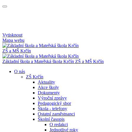
Vytisknout
Mapa webu
ZŠ a MŠ Krčín
Základní škola a Mateřská škola Krčín
ZŠ a MŠ Krčín
O nás
ZŠ Krčín
Aktuality
Akce školy
Dokumenty
Výroční zprávy
Pedagogický sbor
Škola - telefony
Ostatní zaměstnanci
Školní časopis
O redakci
Jednotlivé roky