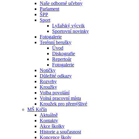
Naše odborné učebny
Parlament
ŠPP
Sport
Lyžařský výcvik
Sportovní novinky
Fotogalerie
Terénní berušky
Úvod
Diskografie
Repertoár
Fotogalerie
Notičky
Důležité odkazy
Rozvrhy
Kroužky
Volba povolání
Volná pracovní místa
Kroužek pro přemýšlivé
MŠ Krčín
Aktuálně
Kontakty
Akce školky
Historie a současnost
Koncepce školy