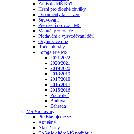
Zápis do MŠ Krčín
Hraní pro dlouhé chvilky
Dokumenty ke stažení
Stravování
Přerušení provozu MŠ
Manuál pro rodiče
Předávání a vyzvedávání dětí
Organizace dne
Roční aktivity
Fotogalerie MŠ
2021⁄2022
2020⁄2021
2019⁄2020
2018⁄2019
2017⁄2018
2016⁄2017
2015⁄2016
Práce dětí
Budova
Zahrada
MŠ Vrchoviny
Představujeme se
Aktuálně
Akce školy
Co Vaše dítě v MŠ potřebuje