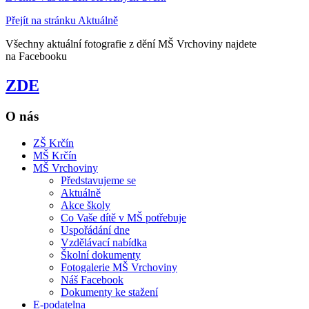
Přejít na stránku Aktuálně
Všechny aktuální fotografie z dění MŠ Vrchoviny najdete
na Facebooku
ZDE
O nás
ZŠ Krčín
MŠ Krčín
MŠ Vrchoviny
Představujeme se
Aktuálně
Akce školy
Co Vaše dítě v MŠ potřebuje
Uspořádání dne
Vzdělávací nabídka
Školní dokumenty
Fotogalerie MŠ Vrchoviny
Náš Facebook
Dokumenty ke stažení
E-podatelna