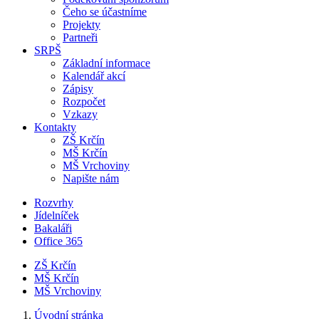
Čeho se účastníme
Projekty
Partneři
SRPŠ
Základní informace
Kalendář akcí
Zápisy
Rozpočet
Vzkazy
Kontakty
ZŠ Krčín
MŠ Krčín
MŠ Vrchoviny
Napište nám
Rozvrhy
Jídelníček
Bakaláři
Office 365
ZŠ Krčín
MŠ Krčín
MŠ Vrchoviny
Úvodní stránka