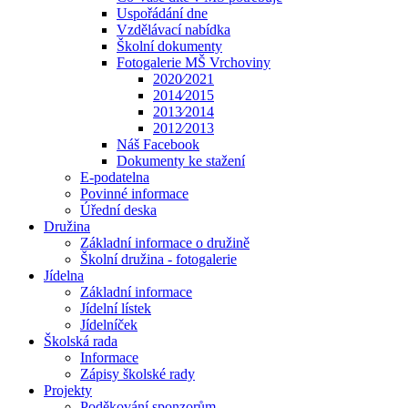
Uspořádání dne
Vzdělávací nabídka
Školní dokumenty
Fotogalerie MŠ Vrchoviny
2020⁄2021
2014⁄2015
2013⁄2014
2012⁄2013
Náš Facebook
Dokumenty ke stažení
E-podatelna
Povinné informace
Úřední deska
Družina
Základní informace o družině
Školní družina - fotogalerie
Jídelna
Základní informace
Jídelní lístek
Jídelníček
Školská rada
Informace
Zápisy školské rady
Projekty
Poděkování sponzorům