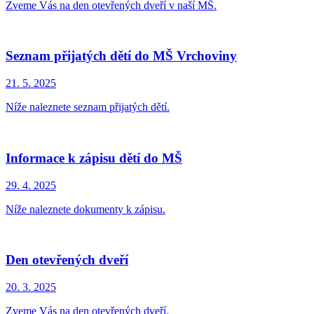
Zveme Vás na den otevřených dveří v naší MŠ.
Seznam přijatých dětí do MŠ Vrchoviny
21. 5.
2025
Níže naleznete seznam přijatých dětí.
Informace k zápisu dětí do MŠ
29. 4.
2025
Níže naleznete dokumenty k zápisu.
Den otevřených dveří
20. 3.
2025
Zveme Vás na den otevřených dveří.