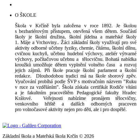
O ŠKOLE
Škola v Krčíně byla založena v roce 1892. Je školou
s bezbariérovým přístupem, otevřená všem dětem. Součástí
školy je školní družina, školní jídelna a mateřské školy
1. Máje a Vrchoviny.. Žáci základní školy využívají pro své
aktivity odborné učebny fyziky, chemie, čítárnu, školní dílnu,
cvičnou kuchyň, učebnu hudební výchovy, ateliér výtvarné
výchovy, počítačovou učebnu a tělocvičnu. Bohatá nabídka
kroužků umožňuje dětem vyplnění volného času a rozvoj
jejich zájmů. Při škole pracuje školní parlament a školní
redakce. Dlouhodobou tradici má na škole sborový zpěv.
Vyučování probíhá podle ŠVP s motivačním názvem "Ruku
v ruce za vzděláním". Škola získala certifikát Rodiče vítáni
a je fakultním pracovištěm Pedagogické fakulty Hradec
Králové. Veřejnosti nabízíme pronájem tělocvičny,
venkovního hřiště a dalších odborných pracoven
pro volnočasové aktivity nejen pro děti, ale i pro dospělé.
Základní škola a Mateřská škola Krčín © 2026