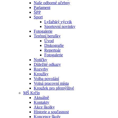
Naše odborné učebny
Parlament
ŠPP
Sport
Lyžařský výcvik
Sportovní novinky
Fotogalerie
Terénní berušky
Úvod
Diskografie
Repertoár
Fotogalerie
Notičky
Důležité odkazy
Rozvrhy
Kroužky
Volba povolání
Volná pracovní místa
Kroužek pro přemýšlivé
MŠ Krčín
Aktuálně
Kontakty
Akce školky
Historie a současnost
Koncepce školy