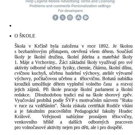
O ŠKOLE
Škola v Krčíně byla založena v roce 1892. Je školou
s bezbariérovým přístupem, otevřená všem dětem. Součástí
školy je školní družina, školní jídelna a mateřské školy
1. Máje a Vrchoviny.. Žáci základní školy využívají pro své
aktivity odborné učebny fyziky, chemie, čítárnu, školní dílnu,
cvičnou kuchyň, učebnu hudební výchovy, ateliér výtvarné
výchovy, počítačovou učebnu a tělocvičnu. Bohatá nabídka
kroužků umožňuje dětem vyplnění volného času a rozvoj
jejich zájmů. Při škole pracuje školní parlament a školní
redakce. Dlouhodobou tradici má na škole sborový zpěv.
Vyučování probíhá podle ŠVP s motivačním názvem "Ruku
v ruce za vzděláním". Škola získala certifikát Rodiče vítáni
a je fakultním pracovištěm Pedagogické fakulty Hradec
Králové. Veřejnosti nabízíme pronájem tělocvičny,
venkovního hřiště a dalších odborných pracoven
pro volnočasové aktivity nejen pro děti, ale i pro dospělé.