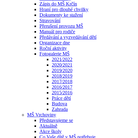
Zápis do MŠ Krčín
Hraní pro dlouhé chvilky
Dokumenty ke stažení
Stravování
Přerušení provozu MŠ
Manuál pro rodiče
Předávání a vyzvedávání dětí
Organizace dne
Roční aktivity
Fotogalerie MŠ
2021⁄2022
2020⁄2021
2019⁄2020
2018⁄2019
2017⁄2018
2016⁄2017
2015⁄2016
Práce dětí
Budova
Zahrada
MŠ Vrchoviny
Představujeme se
Aktuálně
Akce školy
Co Vaše dítě v MŠ potřebuje