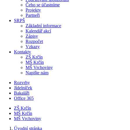
Čeho se účastníme
Projekty
Partneři
SRPŠ
Základní informace
Kalendář akcí
Zápisy
Rozpočet
Vzkazy
Kontakty
ZŠ Krčín
MŠ Krčín
MŠ Vrchoviny
Napište nám
Rozvrhy
Jídelníček
Bakaláři
Office 365
ZŠ Krčín
MŠ Krčín
MŠ Vrchoviny
Úvodní stránka