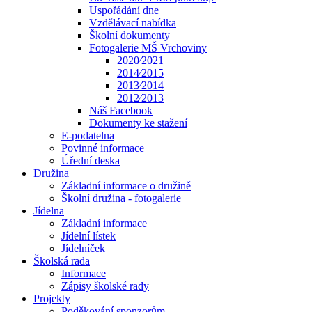
Uspořádání dne
Vzdělávací nabídka
Školní dokumenty
Fotogalerie MŠ Vrchoviny
2020⁄2021
2014⁄2015
2013⁄2014
2012⁄2013
Náš Facebook
Dokumenty ke stažení
E-podatelna
Povinné informace
Úřední deska
Družina
Základní informace o družině
Školní družina - fotogalerie
Jídelna
Základní informace
Jídelní lístek
Jídelníček
Školská rada
Informace
Zápisy školské rady
Projekty
Poděkování sponzorům