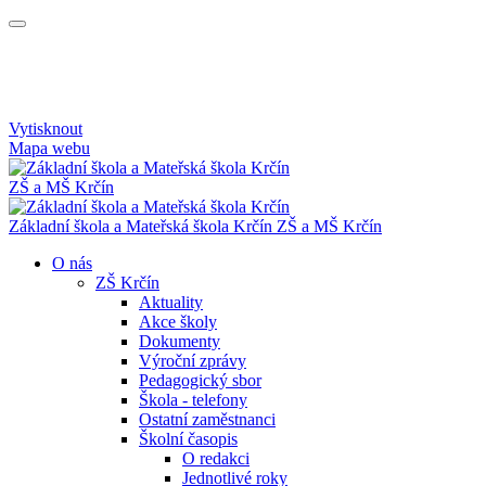
Vytisknout
Mapa webu
ZŠ a MŠ Krčín
Základní škola a Mateřská škola Krčín
ZŠ a MŠ Krčín
O nás
ZŠ Krčín
Aktuality
Akce školy
Dokumenty
Výroční zprávy
Pedagogický sbor
Škola - telefony
Ostatní zaměstnanci
Školní časopis
O redakci
Jednotlivé roky