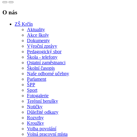
O nás
ZŠ Krčín
Aktuality
Akce školy
Dokumenty
Výroční zprávy
Pedagogický sbor
Škola - telefony
Ostatní zaměstnanci
Školní časopis
Naše odborné učebny
Parlament
ŠPP
Sport
Fotogalerie
Terénní berušky
Notičky
Důležité odkazy
Rozvrhy
Kroužky
Volba povolání
Volná pracovní místa