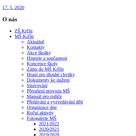
17. 5. 2020
O nás
ZŠ Krčín
MŠ Krčín
Aktuálně
Kontakty
Akce školky
Historie a současnost
Koncepce školy
Zápis do MŠ Krčín
Hraní pro dlouhé chvilky
Dokumenty ke stažení
Stravování
Přerušení provozu MŠ
Manuál pro rodiče
Předávání a vyzvedávání dětí
Organizace dne
Roční aktivity
Fotogalerie MŠ
2021⁄2022
2020⁄2021
2019⁄2020