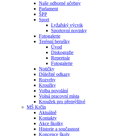
Naše odborné učebny
Parlament
ŠPP
Sport
Lyžařský výcvik
Sportovní novinky
Fotogalerie
Terénní berušky
Úvod
Diskografie
Repertoár
Fotogalerie
Notičky
Důležité odkazy
Rozvrhy
Kroužky
Volba povolání
Volná pracovní místa
Kroužek pro přemýšlivé
MŠ Krčín
Aktuálně
Kontakty
Akce školky
Historie a současnost
Koncepce školy