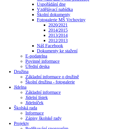
Uspořádání dne
Vzdělávací nabídka
Školní dokumenty
Fotogalerie MŠ Vrchoviny
2020⁄2021
2014⁄2015
2013⁄2014
2012⁄2013
Náš Facebook
Dokumenty ke stažení
E-podatelna
Povinné informace
Úřední deska
Družina
Základní informace o družině
Školní družina - fotogalerie
Jídelna
Základní informace
Jídelní lístek
Jídelníček
Školská rada
Informace
Zápisy školské rady
Projekty
Poděkování sponzorům