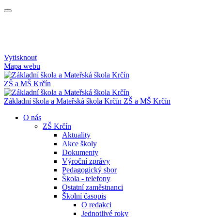
Vytisknout
Mapa webu
ZŠ a MŠ Krčín
Základní škola a Mateřská škola Krčín
ZŠ a MŠ Krčín
O nás
ZŠ Krčín
Aktuality
Akce školy
Dokumenty
Výroční zprávy
Pedagogický sbor
Škola - telefony
Ostatní zaměstnanci
Školní časopis
O redakci
Jednotlivé roky