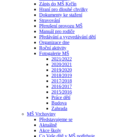
Zápis do MŠ Krčín
Hraní pro dlouhé chvilky
Dokumenty ke stažení
Stravování
Přerušení provozu MŠ
Manuál pro rodiče
Předávání a vyzvedávání dětí
Organizace dne
Roční aktivity
Fotogalerie MŠ
2021⁄2022
2020⁄2021
2019⁄2020
2018⁄2019
2017⁄2018
2016⁄2017
2015⁄2016
Práce dětí
Budova
Zahrada
MŠ Vrchoviny
Představujeme se
Aktuálně
Akce školy
Co Vaše dítě v MŠ potřebuje