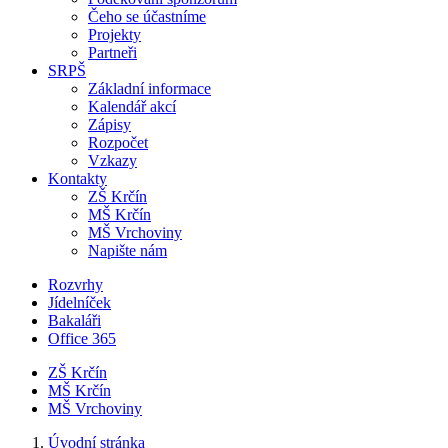
Čeho se účastníme
Projekty
Partneři
SRPŠ
Základní informace
Kalendář akcí
Zápisy
Rozpočet
Vzkazy
Kontakty
ZŠ Krčín
MŠ Krčín
MŠ Vrchoviny
Napište nám
Rozvrhy
Jídelníček
Bakaláři
Office 365
ZŠ Krčín
MŠ Krčín
MŠ Vrchoviny
Úvodní stránka