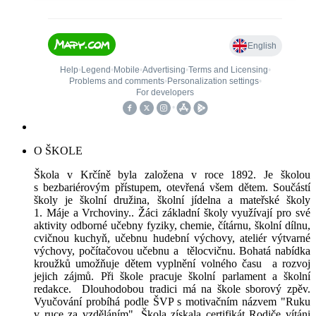
O ŠKOLE
Škola v Krčíně byla založena v roce 1892. Je školou
s bezbariérovým přístupem, otevřená všem dětem. Součástí
školy je školní družina, školní jídelna a mateřské školy
1. Máje a Vrchoviny.. Žáci základní školy využívají pro své
aktivity odborné učebny fyziky, chemie, čítárnu, školní dílnu,
cvičnou kuchyň, učebnu hudební výchovy, ateliér výtvarné
výchovy, počítačovou učebnu a tělocvičnu. Bohatá nabídka
kroužků umožňuje dětem vyplnění volného času a rozvoj
jejich zájmů. Při škole pracuje školní parlament a školní
redakce. Dlouhodobou tradici má na škole sborový zpěv.
Vyučování probíhá podle ŠVP s motivačním názvem "Ruku
v ruce za vzděláním". Škola získala certifikát Rodiče vítáni