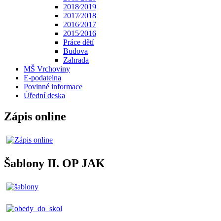
2018⁄2019
2017⁄2018
2016⁄2017
2015⁄2016
Práce dětí
Budova
Zahrada
MŠ Vrchoviny
E-podatelna
Povinné informace
Úřední deska
Zápis online
Šablony II. OP JAK